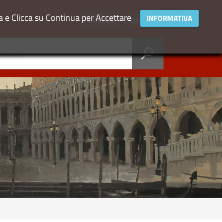
va e Clicca su Continua per Accettare
INFORMATIVA
ITALIANO
INGLESE