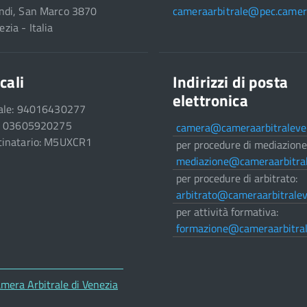
ndi, San Marco 3870
cameraarbitrale@pec.camera
zia - Italia
cali
Indirizzi di posta
elettronica
cale: 94016430277
a: 03605920275
camera@cameraarbitraleven
tinatario: M5UXCR1
per procedure di mediazione
mediazione@cameraarbitral
per procedure di arbitrato:
arbitrato@cameraarbitralev
per attività formativa:
formazione@cameraarbitral
mera Arbitrale di Venezia