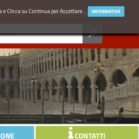
va e Clicca su Continua per Accettare
INFORMATIVA
ITALIANO
INGLESE
IONE
CONTATTI