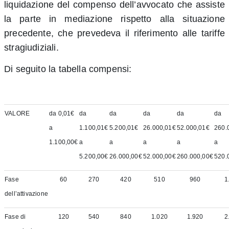
liquidazione del compenso dell’avvocato che assiste
la parte in mediazione rispetto alla situazione
precedente, che prevedeva il riferimento alle tariffe
stragiudiziali.
Di seguito la tabella compensi:
VALORE
da 0,01€
da
da
da
da
da
a
1.100,01€
5.200,01€
26.000,01€
52.000,01€
260.
1.100,00€
a
a
a
a
a
5.200,00€
26.000,00€
52.000,00€
260.000,00€
520.
Fase
60
270
420
510
960
1
dell’attivazione
Fase di
120
540
840
1.020
1.920
2