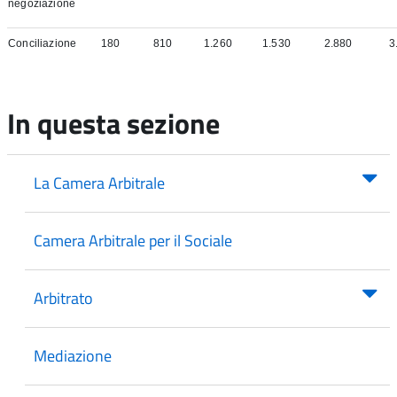
negoziazione
Conciliazione
180
810
1.260
1.530
2.880
3
In questa sezione
La Camera Arbitrale
Camera Arbitrale per il Sociale
Arbitrato
Mediazione